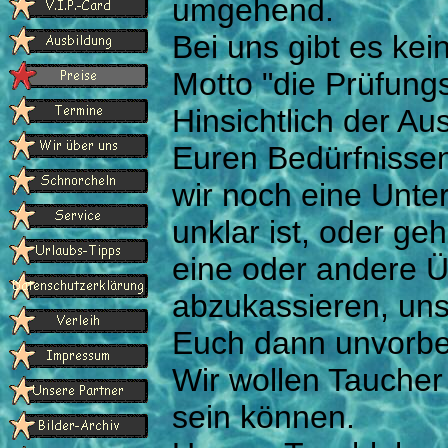
umgehend.
Bei uns gibt es ke
Motto "die Prüfungs
Hinsichtlich der Au
Euren Bedürfnisse
wir noch eine Unte
unklar ist, oder g
eine oder andere Ü
abzukassieren, un
Euch dann unvorber
Wir wollen Taucher 
sein können.