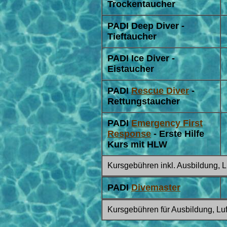
Trockentaucher
PADI Deep Diver -
Tieftaucher
PADI Ice Diver -
Eistaucher
PADI
Rescue Diver
-
Rettungstaucher
PADI
Emergency First
Response
- Erste Hilfe
Kurs mit HLW
Kursgebühren inkl. Ausbildung, Lu
PADI
Divemaster
Kursgebühren für Ausbildung, Luft