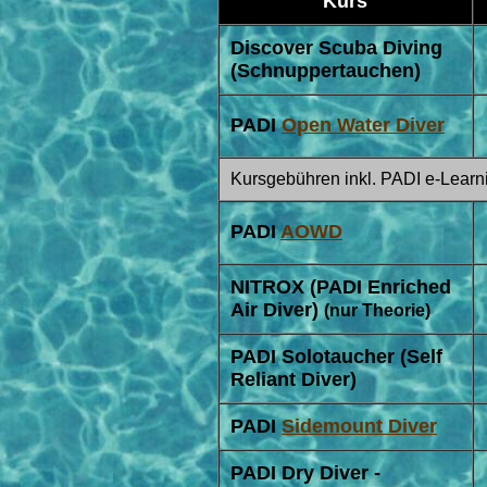
Kurs
Discover Scuba Diving
(Schnuppertauchen)
PADI
Open Water Diver
Kursgebühren inkl. PADI e-Learni
PADI
AOWD
NITROX (PADI Enriched
Air Diver)
(nur Theorie)
PADI Solotaucher (Self
Reliant Diver)
PADI
Sidemount Diver
PADI Dry Diver -