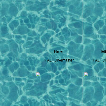
Horst
M
PADI Divemaster
PADI D