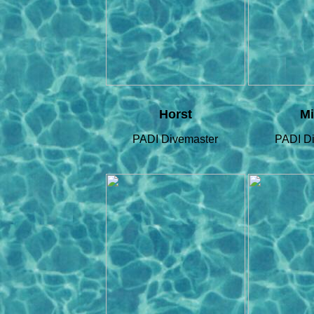
Horst
M
PADI Divemaster
PADI D