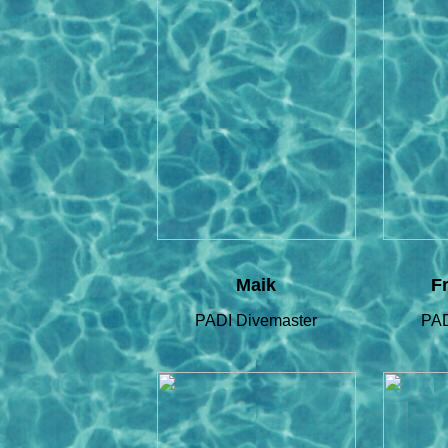
Maik
F
PADI Divemaster
PAD