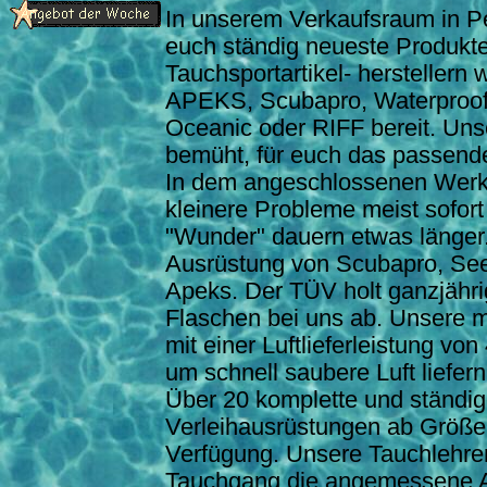
In unserem Verkaufsraum in Pe
euch ständig neueste Produkt
Tauchsportartikel- herstellern 
APEKS, Scubapro, Waterpro
Oceanic oder RIFF bereit. Unse
bemüht, für euch das passende
In dem angeschlossenen Werk
kleinere Probleme meist sofor
"Wunder" dauern etwas länger.
Ausrüstung von Scubapro, S
Apeks. Der TÜV holt ganzjährig
Flaschen bei uns ab. Unsere mo
mit einer Luftlieferleistung von
um schnell saubere Luft liefer
Über 20 komplette und ständig
Verleihausrüstungen ab Größe
Verfügung. Unsere Tauchlehrer 
Tauchgang die angemessene 