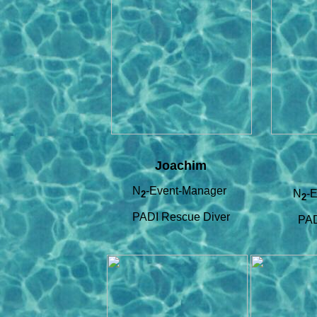
Joachim
N
-Event-Manager
N
-
2
2
PADI Rescue Diver
PAD