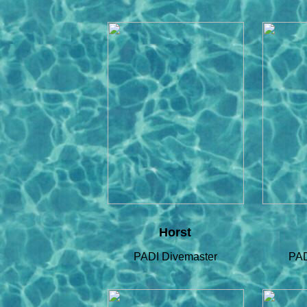
Horst
PADI Divemaster
PAD