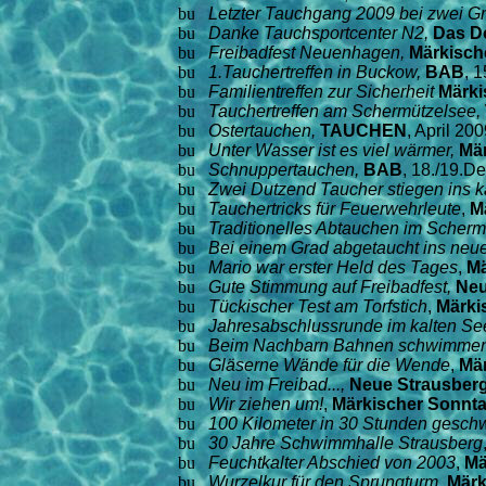
Letzter Tauchgang 2009 bei zwei Gr
Danke Tauchsportcenter N2,
Das D
Freibadfest Neuenhagen,
Märkisch
1.Tauchertreffen in Buckow,
BAB
, 
Familientreffen zur Sicherheit
Märki
Tauchertreffen am Schermützelsee,
Ostertauchen,
TAUCHEN
, April 20
Unter Wasser ist es viel wärmer,
Mär
Schnuppertauchen,
BAB
, 18./19.
Zwei Dutzend Taucher stiegen ins k
Tauchertricks für Feuerwehrleute
,
M
Traditionelles Abtauchen im Scherm
Bei einem Grad abgetaucht ins neu
Mario war erster Held des Tages
,
Mä
Gute Stimmung auf Freibadfest,
Neu
Tückischer Test am Torfstich
,
Märki
Jahresabschlussrunde im kalten Se
Beim Nachbarn Bahnen schwimme
Gläserne Wände für die Wende
,
Mär
Neu im Freibad...,
Neue Strausberg
Wir ziehen um!
,
Märkischer Sonnt
100 Kilometer in 30 Stunden ges
30 Jahre Schwimmhalle Strausberg
Feuchtkalter Abschied von 2003
,
Mä
Wurzelkur für den Sprungturm
,
Märk