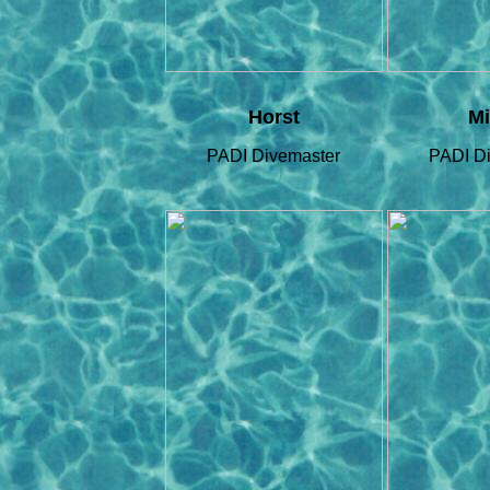
Horst
M
PADI Divemaster
PADI D