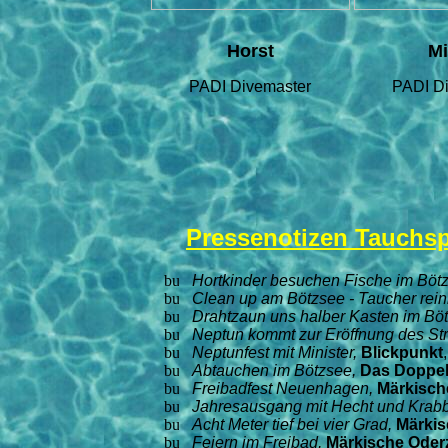
Horst
M
PADI Divemaster
PADI D
Pressenotizen Tauchsp
Hortkinder besuchen Fische im Böt
Clean up am Bötzsee - Taucher rein
Drahtzaun uns halber Kasten im Bö
Neptun kommt zur Eröffnung des St
Neptunfest mit Minister,
Blickpunkt
Abtauchen im Bötzsee,
Das Doppel
Freibadfest Neuenhagen,
Märkisch
Jahresausgang mit Hecht und Krabbe
Acht Meter tief bei vier Grad,
Märkis
Feiern im Freibad,
Märkische Oder