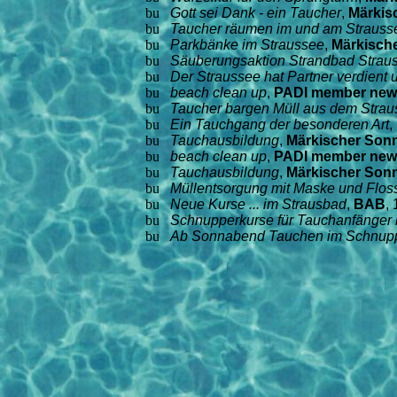
Gott sei Dank - ein Taucher
,
Märkis
Taucher räumen im und am Strauss
Parkbänke im Straussee
,
Märkisch
Säuberungsaktion Strandbad Strau
Der Straussee hat Partner verdient
beach clean up
,
PADI member new
Taucher bargen Müll aus dem Strau
Ein Tauchgang der besonderen Art
,
Tauchausbildung
,
Märkischer Son
beach clean up
,
PADI member new
Tauchausbildung
,
Märkischer Son
Müllentsorgung mit Maske und Flos
Neue Kurse ... im Strausbad
,
BAB
,
Schnupperkurse für Tauchanfänger
Ab Sonnabend Tauchen im Schnup