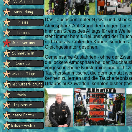
Das Tauchsportcenter N
war und ist beka
2
Atmosphäre. Auf Grund der ruhigen Lage
hier den Stress des Alltags für eine Weil
steht immer bereit. Bei uns wird der Tauche
nicht nur als zahlender Kunde, sondern a
Gleichgesinnter gesehen.
Gemeinsame Ausfahrten - ohne der Zwang 
die lockere Atmosphäre bei der Tauchausb
vorgeschriebene Kurstermine und nicht zu
Taucherstammtische, die gern genutzt w
kennen zu lernen und die Taucherlebniss
Urlaubs auszuwerten, konnten bisher (fas